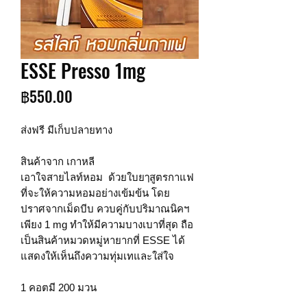
ESSE Presso 1mg
ราคา
฿550.00
ส่งฟรี มีเก็บปลายทาง
สินค้าจาก เกาหลี
เอาใจสายไลท์หอม ด้วยใบยๅสูตรกาแฟ
ที่จะให้ความหอมอย่างเข้มข้น โดย
ปราศจากเม็ดบีบ ควบคู่กับปริมาณนิคฯ
เพียง 1 mg ทำให้มีความบางเบาที่สุด ถือ
เป็นสินค้าหมวดหมู่หายากที่ ESSE ได้
แสดงให้เห็นถึงความทุ่มเทและใส่ใจ
1 คอตมี 200 มวน