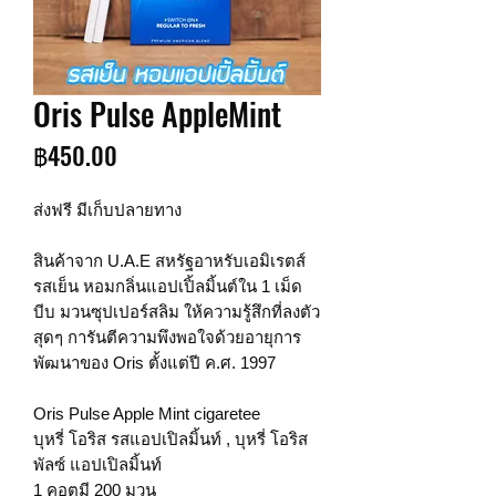
Oris Pulse AppleMint
ราคา
฿450.00
ส่งฟรี มีเก็บปลายทาง
สินค้าจาก U.A.E สหรัฐอาหรับเอมิเรตส์
รสเย็น หอมกลิ่นแอปเปิ้ลมิ้นต์ใน 1 เม็ด
บีบ มวนซุปเปอร์สลิม ให้ความรู้สึกที่ลงตัว
สุดๆ การันตีความพึงพอใจด้วยอายุการ
พัฒนาของ Oris ตั้งแต่ปี ค.ศ. 1997
Oris Pulse Apple Mint cigaretee
บุหรี่ โอริส รสแอปเปิลมิ้นท์ , บุหรี่ โอริส
พัลซ์ แอปเปิลมิ้นท์
1 คอตมี 200 มวน