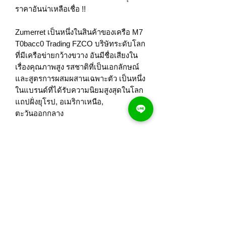
ราคาอันน่าเหลือเชื่อ !!
Zumerret เป็นหนึ่งในสินค้าของเครือ M7
T0bacc0 Trading FZCO บริษัทระดับโลก
ที่มีเครือข่ายกว้างขวาง อันมีชื่อเสียงใน
เรื่องคุณภาพสูง รสชาติที่เป็นเอกลักษณ์
และสูตรการผสมผสานเฉพาะตัว เป็นหนึ่ง
ในแบรนด์ที่ได้รับความนิยมสูงสุดในโลก
แถปฝั่งยุโรป, อเมริกาเหนือ,
ตะวันออกกลาง
นิค 1 mg / ทๅร์ 10mg
1 คอตตอลมี 10 ซอง
บุหรี่ ซูเมอเรต โกล
Zumerret Goldcigarette
American cigarette in Thailand
Line ID : @vsmoke777