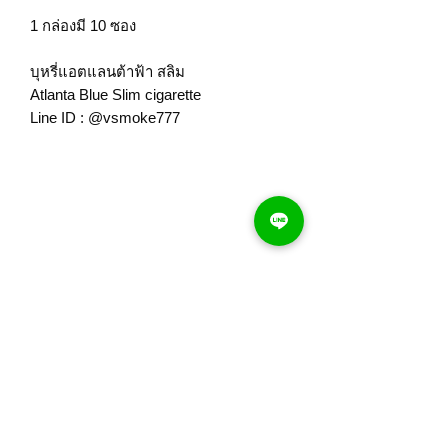
1 กล่องมี 10 ซอง
บุหรี่แอตแลนต้าฟ้า สลิม
Atlanta Blue Slim cigarette
Line ID : @vsmoke777