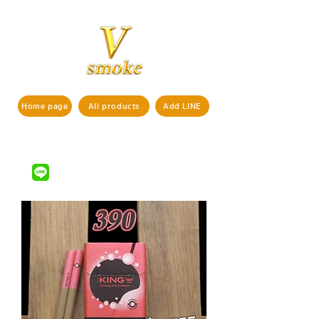
Home page
All products
Add LINE
If interested in ordering products,
pls contact us via
LINE ID : @vsmoke777
(with
)
@